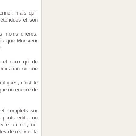
nel, mais qu'il
t étendues et son
ons moins chères,
cés que Monsieur
o.
s et ceux qui de
ification ou une
ifiques, c'est le
gne ou encore de
 et complets sur
r photo editor ou
ecté au net, nul
les de réaliser la