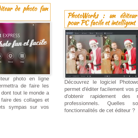
diteur de photo fun
PhotoWorks : un éditeur
pour PC facile et intelligent
teur photo en ligne
Découvrez le logiciel Photow
ermettra de faire les
permet d'éditer facilement vos 
 dont tout le monde a
d'obtenir rapidement des ré
faire des collages et
professionnels. Quelles s
fets sympas sur vos
fonctionnalités de cet éditeur ?