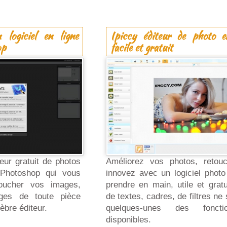
 logiciel en ligne
Ipiccy éditeur de photo e
op
facile et gratuit
eur gratuit de photos
Améliorez vos photos, retouc
Photoshop qui vous
innovez avec un logiciel photo 
toucher vos images,
prendre en main, utile et gratu
ges de toute pièce
de textes, cadres, de filtres ne
bre éditeur.
quelques-unes des fonction
disponibles.