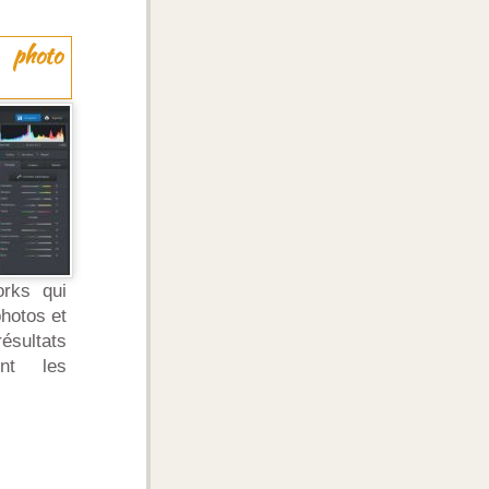
 photo
orks qui
photos et
sultats
ont les