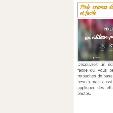
Pixlr express é
et facile
Découvrez un édi
facile qui vous p
retouches de base
besoin mais aussi 
appliquer des ef
photos.